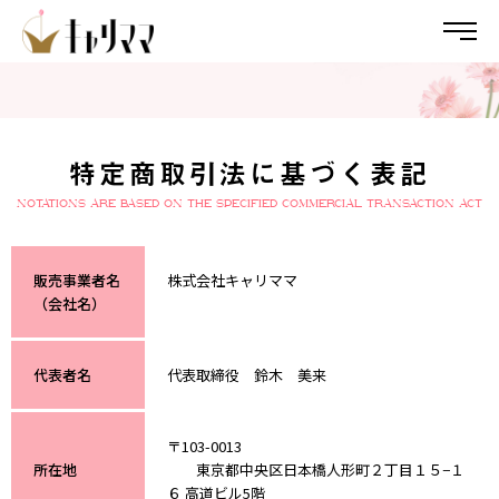
コ
ナ
ン
ビ
テ
ゲ
ン
ー
ツ
シ
へ
ョ
ス
ン
特定商取引法に基づく表記
キ
に
ッ
移
Notations are based on the Specified Commercial Transaction Act
プ
動
販売事業者名
株式会社キャリママ
（会社名）
代表者名
代表取締役 鈴木 美来
〒103-0013
所在地
東京都中央区日本橋人形町２丁目１５−１
６ 高道ビル5階