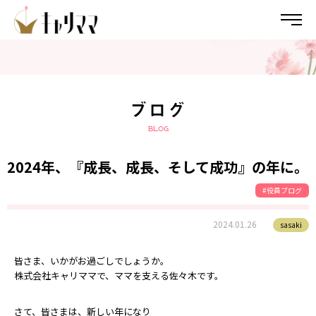
コ
ナ
ン
ビ
テ
ゲ
ン
ー
ツ
シ
へ
ョ
ス
ン
ブログ
キ
に
ッ
移
BLOG
プ
動
2024年、『成長、成長、そして成功』の年に。
役員ブログ
2024.01.26
sasaki
皆さま、いかがお過ごしでしょうか。
株式会社キャリママで、ママを支える佐々木です。
さて、皆さまは、新しい年になり