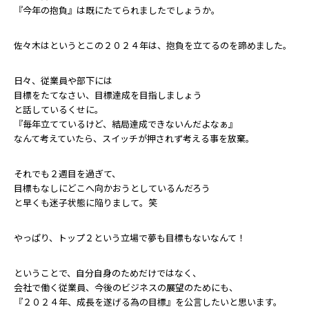
『今年の抱負』は既にたてられましたでしょうか。
佐々木はというとこの２０２４年は、抱負を立てるのを諦めました。
日々、従業員や部下には
目標をたてなさい、目標達成を目指しましょう
と話しているくせに。
『毎年立てているけど、結局達成できないんだよなぁ』
なんて考えていたら、スイッチが押されず考える事を放棄。
それでも２週目を過ぎて、
目標もなしにどこへ向かおうとしているんだろう
と早くも迷子状態に陥りまして。笑
やっぱり、トップ２という立場で夢も目標もないなんて！
ということで、自分自身のためだけではなく、
会社で働く従業員、今後のビジネスの展望のためにも、
『２０２４年、成長を遂げる為の目標』を公言したいと思います。