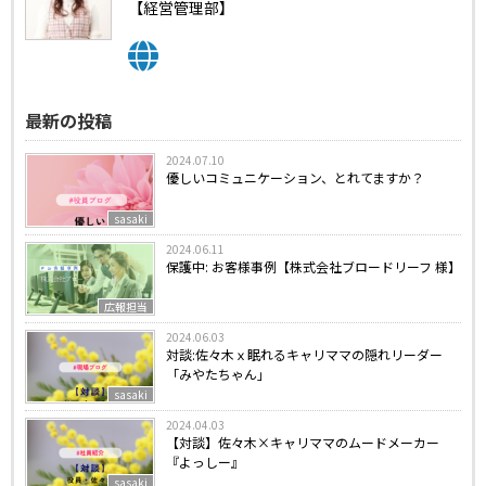
【経営管理部】
最新の投稿
2024.07.10
優しいコミュニケーション、とれてますか？
sasaki
2024.06.11
保護中: お客様事例【株式会社ブロードリーフ 様】
広報担当
2024.06.03
対談:佐々木ｘ眠れるキャリママの隠れリーダー
「みやたちゃん」
sasaki
2024.04.03
【対談】佐々木×キャリママのムードメーカー
『よっしー』
sasaki